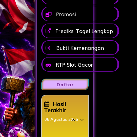
Promosi
Prediksi Togel Lengkap
B
u
k
t
i
K
e
m
e
n
a
n
g
a
n
R
T
P
S
l
o
t
G
a
c
o
r
Daftar
Hasil
Terakhir
06 Agustus 2026
HONGKONGEVEN
0742