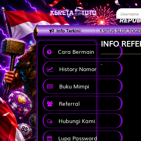
I WWWW.KERETATOTO.COM SITUS SLOT,TOGEL & LIVECASINO T
Info Terkini:
INFO REFE
Cara Bermain
-
History Nomor
Buku Mimpi
Referral
Hubungi Kami
Lupa Password